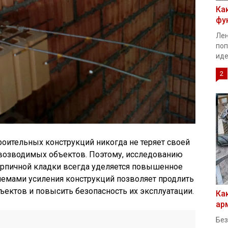
Ка
фу
Лен
поп
иде
2
оительных конструкций никогда не теряет своей
 возводимых объектов. Поэтому, исследованию
рпичной кладки всегда уделяется повышенное
емами усиления конструкций позволяет продлить
ъектов и повысить безопасность их эксплуатации.
Ка
ар
Без