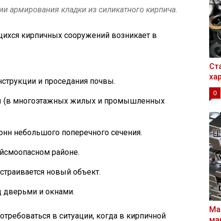
ии армирования кладки из силикатного кирпича.
щихся кирпичных сооружений возникает в
Ст
ха
нструкции и проседания почвы.
0
ы (в многоэтажных жилых и промышленных
онн небольшого поперечного сечения.
йсмоопасном районе.
страивается новый объект.
д дверьми и окнами.
Ма
отребоваться в ситуации, когда в кирпичной
ма