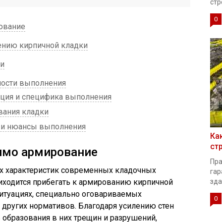
стр
0
ование
ению кирпичной кладки
ки
ности выполнения
кция и специфика выполнения
ания кладки
ь и нюансы выполнения
Ка
ст
имо армирование
Пра
х характеристик современных кладочных
гар
зда
иходится прибегать к армированию кирпичной
ситуациях, специально оговариваемых
0
других нормативов. Благодаря усилению стен
ь образования в них трещин и разрушений,