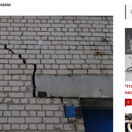
нами.
Чт
на
0