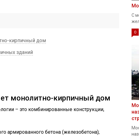
Мо
С м
жел
0
итно-кирпичный дом
ичных зданий
ляет монолитно-кирпичный дом
Мо
ологии – это комбинированные конструкции,
на
ст
Мо
го армированного бетона (железобетона);
наз