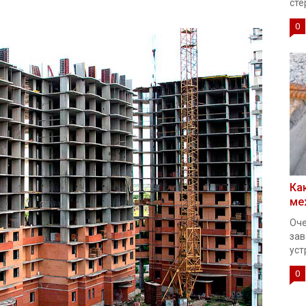
сте
0
Ка
ме
Оче
зав
уст
0