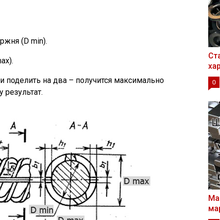
ржня (D min).
Ст
ax).
ха
и поделить на два – получится максимально
0
 результат.
Ма
ма