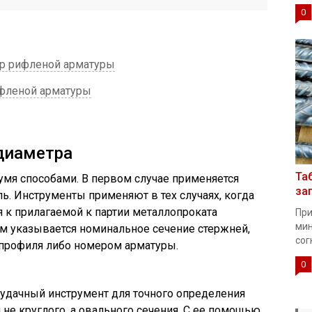
0
ер рифленой арматуры
ифленой арматуры
диаметра
Та
умя способами. В первом случае применяется
за
ь. Инструменты применяют в тех случаях, когда
я к прилагаемой к партии металлопроката
При
мин
м указывается номинальное сечение стержней,
сог
профиля либо номером арматуры.
0
удачный инструмент для точного определения
не круглого, а овального сечения. С ее помощью