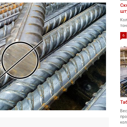
Ск
шт
Кол
тон
6
Та
Вес
про
кол