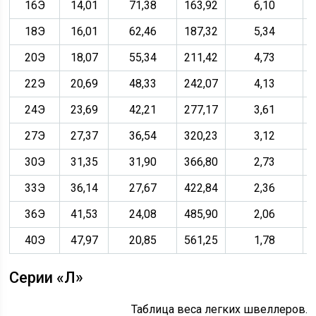
16Э
14,01
71,38
163,92
6,10
18Э
16,01
62,46
187,32
5,34
20Э
18,07
55,34
211,42
4,73
22Э
20,69
48,33
242,07
4,13
24Э
23,69
42,21
277,17
3,61
27Э
27,37
36,54
320,23
3,12
30Э
31,35
31,90
366,80
2,73
33Э
36,14
27,67
422,84
2,36
36Э
41,53
24,08
485,90
2,06
40Э
47,97
20,85
561,25
1,78
Серии «Л»
Таблица веса легких швеллеров.