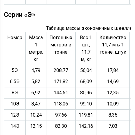
Серии «Э»
Таблица массы экономичных швеллер
Номер
Масса
Погонных
Вес 1
Количество
1
метров в
шт.,
11,7 м в 1
метра,
тонне
11,7
тонне, штук
кг
м, кг
5Э
4,79
208,77
56,04
17,84
6,5Э
5,82
171,82
68,09
14,69
8Э
6,92
144,51
80,96
12,35
10Э
8,47
118,06
99,10
10,09
12Э
10,24
97,66
119,81
8,35
14Э
12,15
82,30
142,16
7,03