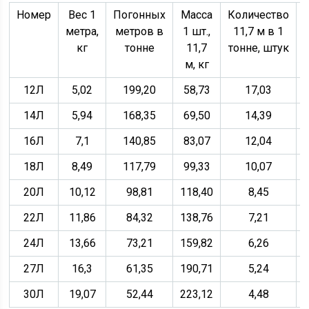
Номер
Вес 1
Погонных
Масса
Количество
метра,
метров в
1 шт.,
11,7 м в 1
кг
тонне
11,7
тонне, штук
м, кг
12Л
5,02
199,20
58,73
17,03
14Л
5,94
168,35
69,50
14,39
16Л
7,1
140,85
83,07
12,04
18Л
8,49
117,79
99,33
10,07
20Л
10,12
98,81
118,40
8,45
22Л
11,86
84,32
138,76
7,21
24Л
13,66
73,21
159,82
6,26
27Л
16,3
61,35
190,71
5,24
30Л
19,07
52,44
223,12
4,48