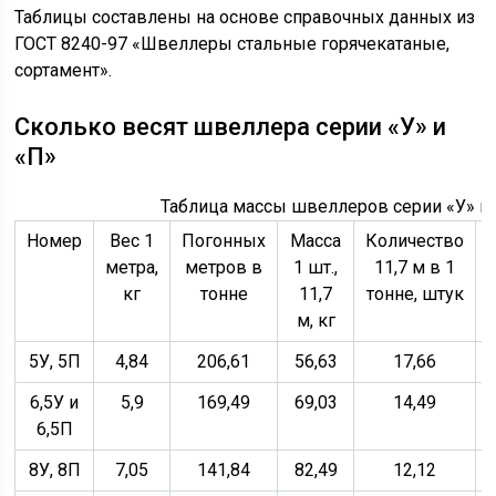
Таблицы составлены на основе справочных данных из
ГОСТ 8240-97 «Швеллеры стальные горячекатаные,
сортамент».
Сколько весят швеллера серии «У» и
«П»
Таблица массы швеллеров серии «У» и 
Номер
Вес 1
Погонных
Масса
Количество
метра,
метров в
1 шт.,
11,7 м в 1
кг
тонне
11,7
тонне, штук
м, кг
5У, 5П
4,84
206,61
56,63
17,66
6,5У и
5,9
169,49
69,03
14,49
6,5П
8У, 8П
7,05
141,84
82,49
12,12